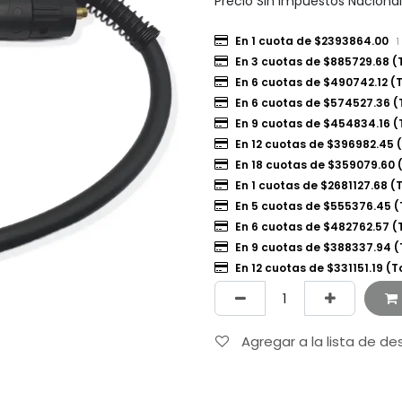
Precio Sin Impuestos Naciona
En 1 cuota de $2393864.00
1
En 3 cuotas de $885729.68 (
En 6 cuotas de $490742.12 (
En 6 cuotas de $574527.36 (
En 9 cuotas de $454834.16 
En 12 cuotas de $396982.45 
En 18 cuotas de $359079.60 
En 1 cuotas de $2681127.68 (
En 5 cuotas de $555376.45 (
En 6 cuotas de $482762.57 (
En 9 cuotas de $388337.94 
En 12 cuotas de $331151.19 (
Agregar a la lista de d