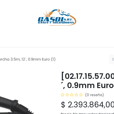
Cursos
Servicios
Empresa
Ayuda
Cita
Empleos
C
orcha 3.5m, 12´, 0.9mm Euro (1)
[02.17.15.57.
´, 0.9mm Euro
(0 reseña)
$
2.393.864,0