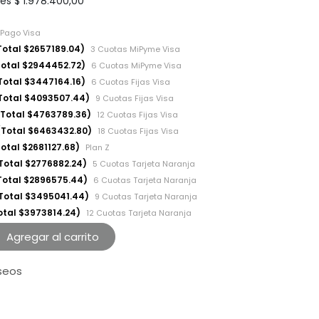
les
$
1.978.400,00
 Pago Visa
Total $2657189.04)
3 Cuotas MiPyme Visa
Total $2944452.72)
6 Cuotas MiPyme Visa
Total $3447164.16)
6 Cuotas Fijas Visa
(Total $4093507.44)
9 Cuotas Fijas Visa
(Total $4763789.36)
12 Cuotas Fijas Visa
(Total $6463432.80)
18 Cuotas Fijas Visa
Total $2681127.68)
Plan Z
Total $2776882.24)
5 Cuotas Tarjeta Naranja
Total $2896575.44)
6 Cuotas Tarjeta Naranja
(Total $3495041.44)
9 Cuotas Tarjeta Naranja
Total $3973814.24)
12 Cuotas Tarjeta Naranja
Agregar al carrito
eseos