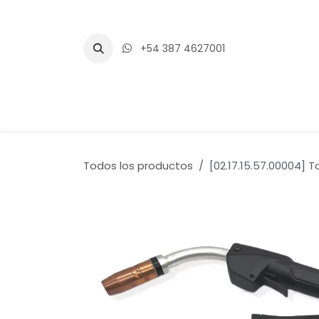
Ir al contenido
+54 387 4627001
Inicio
Tienda
Blogs
Eventos
Todos los productos
[02.17.15.57.00004] T