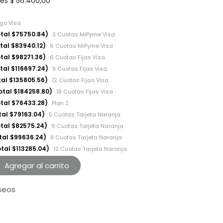
les
$
56.400,00
ago Visa
otal $75750.84)
3 Cuotas MiPyme Visa
tal $83940.12)
6 Cuotas MiPyme Visa
tal $98271.36)
6 Cuotas Fijas Visa
tal $116697.24)
9 Cuotas Fijas Visa
tal $135805.56)
12 Cuotas Fijas Visa
otal $184258.80)
18 Cuotas Fijas Visa
otal $76433.28)
Plan Z
tal $79163.04)
5 Cuotas Tarjeta Naranja
otal $82575.24)
6 Cuotas Tarjeta Naranja
tal $99636.24)
9 Cuotas Tarjeta Naranja
tal $113285.04)
12 Cuotas Tarjeta Naranja
Agregar al carrito
eseos