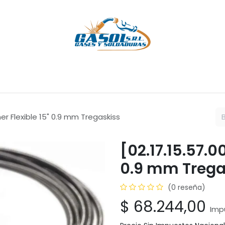
Cursos
Servicios
Empresa
Ayuda
Cita
Empleos
C
iner Flexible 15" 0.9 mm Tregaskiss
[02.17.15.57.0
0.9 mm Trega
(0 reseña)
$
68.244,00
Imp