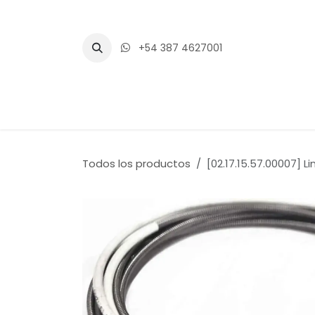
Ir al contenido
+54 387 4627001
Inicio
Tienda
Blogs
Eventos
Todos los productos
[02.17.15.57.00007] L