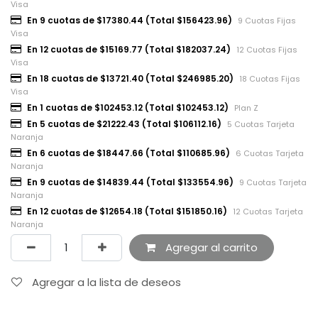
Visa
En 9 cuotas de $17380.44 (Total $156423.96)
9 Cuotas Fijas
Visa
En 12 cuotas de $15169.77 (Total $182037.24)
12 Cuotas Fijas
Visa
En 18 cuotas de $13721.40 (Total $246985.20)
18 Cuotas Fijas
Visa
En 1 cuotas de $102453.12 (Total $102453.12)
Plan Z
En 5 cuotas de $21222.43 (Total $106112.16)
5 Cuotas Tarjeta
Naranja
En 6 cuotas de $18447.66 (Total $110685.96)
6 Cuotas Tarjeta
Naranja
En 9 cuotas de $14839.44 (Total $133554.96)
9 Cuotas Tarjeta
Naranja
En 12 cuotas de $12654.18 (Total $151850.16)
12 Cuotas Tarjeta
Naranja
Agregar al carrito
Agregar a la lista de deseos