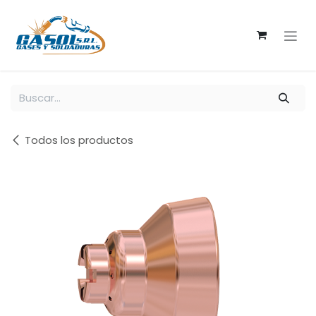
Ir al contenido
Todos los productos