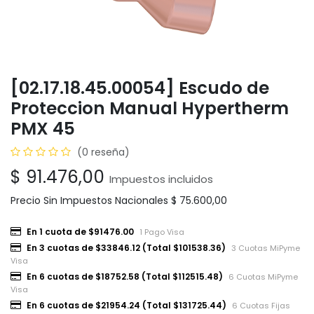
[02.17.18.45.00054] Escudo de
Proteccion Manual Hypertherm
PMX 45
(0 reseña)
$
91.476,00
Impuestos incluidos
Precio Sin Impuestos Nacionales
$
75.600,00
En 1 cuota de $91476.00
1 Pago Visa
En 3 cuotas de $33846.12 (Total $101538.36)
3 Cuotas MiPyme
Visa
En 6 cuotas de $18752.58 (Total $112515.48)
6 Cuotas MiPyme
Visa
En 6 cuotas de $21954.24 (Total $131725.44)
6 Cuotas Fijas