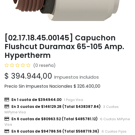
[02.17.18.45.00145] Capuchon
Flushcut Duramax 65-105 Amp.
Hypertherm
(0 reseña)
$
394.944,00
Impuestos incluidos
Precio Sin Impuestos Nacionales
$
326.400,00
En 1 cuota de $394944.00
1 Pago Visa
En 3 cuotas de $146129.28 (Total $438387.84)
3 Cuotas
MiPyme Visa
En 6 cuotas de $80963.52 (Total $485781.12)
6 Cuotas MiPyme
Visa
En 6 cuotas de $94786.56 (Total $568719.36)
6 Cuotas Fijas