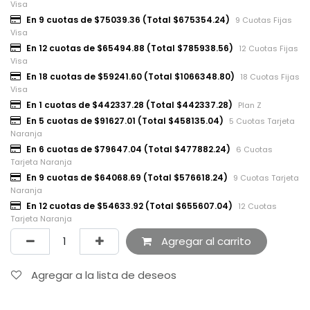
Visa
En 9 cuotas de $75039.36 (Total $675354.24)
9 Cuotas Fijas
Visa
En 12 cuotas de $65494.88 (Total $785938.56)
12 Cuotas Fijas
Visa
En 18 cuotas de $59241.60 (Total $1066348.80)
18 Cuotas Fijas
Visa
En 1 cuotas de $442337.28 (Total $442337.28)
Plan Z
En 5 cuotas de $91627.01 (Total $458135.04)
5 Cuotas Tarjeta
Naranja
En 6 cuotas de $79647.04 (Total $477882.24)
6 Cuotas
Tarjeta Naranja
En 9 cuotas de $64068.69 (Total $576618.24)
9 Cuotas Tarjeta
Naranja
En 12 cuotas de $54633.92 (Total $655607.04)
12 Cuotas
Tarjeta Naranja
Agregar al carrito
Agregar a la lista de deseos