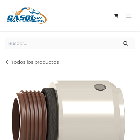
Ir al contenido
Todos los productos