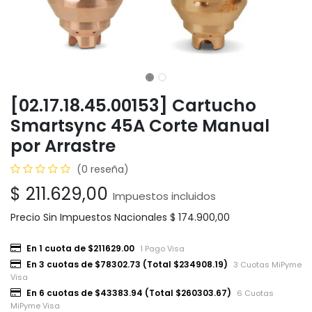
[02.17.18.45.00153] Cartucho
Smartsync 45A Corte Manual
por Arrastre
(0 reseña)
$
211.629,00
Impuestos incluidos
Precio Sin Impuestos Nacionales
$
174.900,00
En 1 cuota de $211629.00
1 Pago Visa
En 3 cuotas de $78302.73 (Total $234908.19)
3 Cuotas MiPyme
Visa
En 6 cuotas de $43383.94 (Total $260303.67)
6 Cuotas
MiPyme Visa