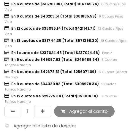
En 6 cuotas de $50790.96 (Total $304745.76)
6 Cuotas Fijas
Visa
En 9 cuotas de $40209.51 (Total $361885.59)
9 Cuotas Fijas
Visa
En 12 cuotas de $35095.14 (Total $421141.71)
12 Cuotas Fijas
Visa
En 18 cuotas de $31744.35 (Total $571398.30)
18 Cuotas Fijas
Visa
En 1 cuotas de $237024.48 (Total $237024.48)
Plan Z
En 5 cuotas de $49097.93 (Total $245489.64)
5 Cuotas
Tarjeta Naranja
En 6 cuotas de $42678.51 (Total $256071.09)
6 Cuotas Tarjeta
Naranja
En 9 cuotas de $34330.93 (Total $308978.34)
9 Cuotas
Tarjeta Naranja
En 12 cuotas de $29275.34 (Total $351304.14)
12 Cuotas
Tarjeta Naranja
Agregar al carrito
Agregar a la lista de deseos