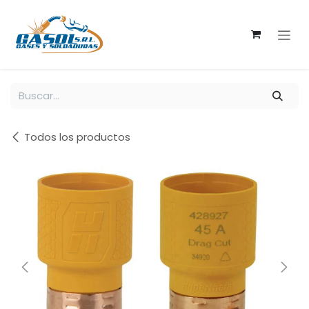
Ir al contenido
Todos los productos