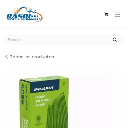
Ir al contenido
Todos los productos