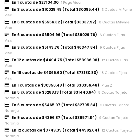
En 1 cuota de $27104.00
1 Pago Visa
En 3 cuotas de $10028.48 (Total $30085.44)
3 Cuotas MiPyme
Visa
En 6 cuotas de $5556.32 (Total $33337.92)
6 Cuotas MiPyme
Visa
En 6 cuotas de $6504.96 (Total $39029.76)
6 Cuotas Fijas
Visa
En 9 cuotas de $5149.76 (Total $46347.84)
9 Cuotas Fijas
Visa
En 12 cuotas de $4494.75 (Total $53936.96)
12 Cuotas Fijas
Visa
En 18 cuotas de $4065.60 (Total $73180.80)
18 Cuotas Fijas
Visa
En 1 cuotas de $30356.48 (Total $30356.48)
Plan Z
En 5 cuotas de $6288.13 (Total $31440.64)
5 Cuotas Tarjeta
Naranja
En 6 cuotas de $5465.97 (Total $32795.84)
6 Cuotas Tarjeta
Naranja
En 9 cuotas de $4396.87 (Total $39571.84)
9 Cuotas Tarjeta
Naranja
En 12 cuotas de $3749.39 (Total $44992.64)
12 Cuotas Tarjeta
Naranja