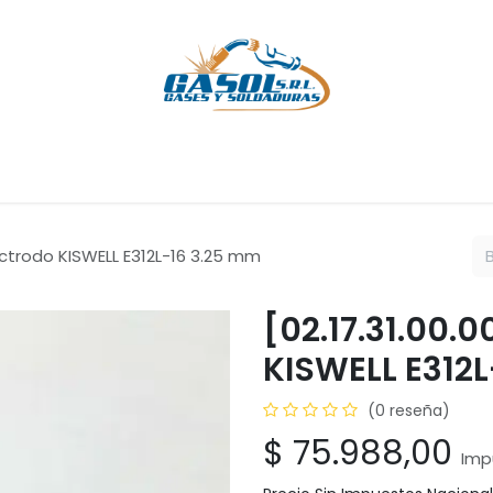
Cursos
Servicios
Empresa
Ayuda
Cita
Empleos
C
lectrodo KISWELL E312L-16 3.25 mm
[02.17.31.00.0
KISWELL E312
(0 reseña)
$
75.988,00
Imp