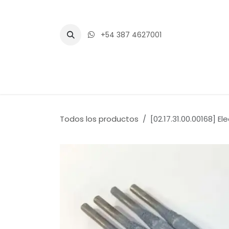
Ir al contenido
+54 387 4627001
Inicio
Tienda
Blogs
Eventos
Todos los productos
[02.17.31.00.00168] E