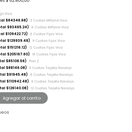
les
$
62.800,00
ago Visa
otal $84346.68)
3 Cuotas MiPyme Visa
otal $93465.24)
6 Cuotas MiPyme Visa
tal $109422.72)
6 Cuotas Fijas Visa
otal $129939.48)
9 Cuotas Fijas Visa
tal $151216.12)
12 Cuotas Fijas Visa
otal $205167.60)
18 Cuotas Fijas Visa
tal $85106.56)
Plan Z
tal $88146.08)
5 Cuotas Tarjeta Naranja
otal $91945.48)
6 Cuotas Tarjeta Naranja
tal $110942.48)
9 Cuotas Tarjeta Naranja
tal $126140.08)
12 Cuotas Tarjeta Naranja
Agregar al carrito
eseos