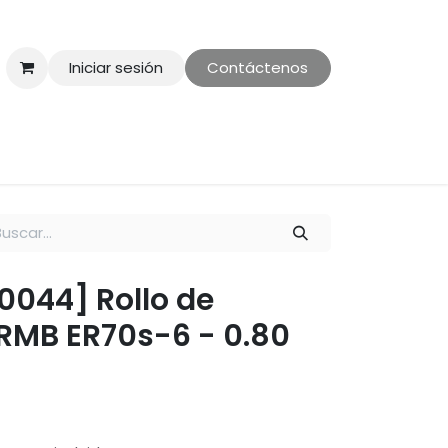
Iniciar sesión
Contáctenos
ontáctenos
Politica de Privacidad
00044] Rollo de
RMB ER70s-6 - 0.80