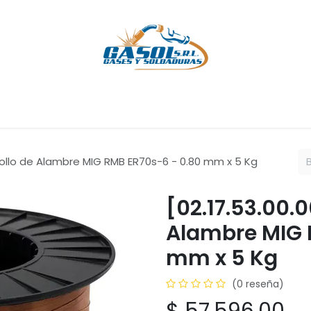
Cursos
Servicios
Empresa
Ayuda
Cita
Empleos
C
Rollo de Alambre MIG RMB ER70s-6 - 0.80 mm x 5 Kg
[02.17.53.00.
Alambre MIG 
mm x 5 Kg
(0 reseña)