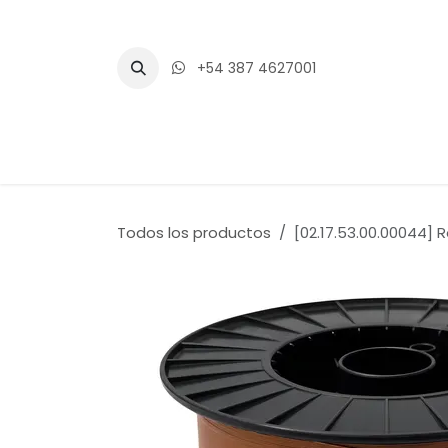
Ir al contenido
+54 387 4627001
Inicio
Tienda
Blogs
Eventos
Todos los productos
[02.17.53.00.00044] 