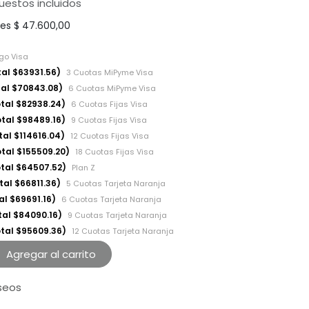
uestos incluidos
les
$
47.600,00
ago Visa
tal $63931.56)
3 Cuotas MiPyme Visa
tal $70843.08)
6 Cuotas MiPyme Visa
otal $82938.24)
6 Cuotas Fijas Visa
otal $98489.16)
9 Cuotas Fijas Visa
tal $114616.04)
12 Cuotas Fijas Visa
otal $155509.20)
18 Cuotas Fijas Visa
otal $64507.52)
Plan Z
tal $66811.36)
5 Cuotas Tarjeta Naranja
al $69691.16)
6 Cuotas Tarjeta Naranja
tal $84090.16)
9 Cuotas Tarjeta Naranja
otal $95609.36)
12 Cuotas Tarjeta Naranja
Agregar al carrito
eseos