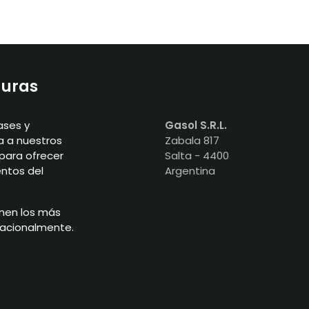
duras
ases y
Gasol S.R.L.
a a nuestros
Zabala 817
para ofrecer
Salta - 4400
entos del
Argentina
nen los más
nacionalmente.