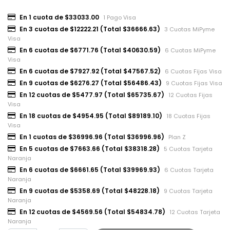
En 1 cuota de $33033.00
1 Pago Visa
En 3 cuotas de $12222.21 (Total $36666.63)
3 Cuotas MiPyme
Visa
En 6 cuotas de $6771.76 (Total $40630.59)
6 Cuotas MiPyme
Visa
En 6 cuotas de $7927.92 (Total $47567.52)
6 Cuotas Fijas Visa
En 9 cuotas de $6276.27 (Total $56486.43)
9 Cuotas Fijas Visa
En 12 cuotas de $5477.97 (Total $65735.67)
12 Cuotas Fijas
Visa
En 18 cuotas de $4954.95 (Total $89189.10)
18 Cuotas Fijas
Visa
En 1 cuotas de $36996.96 (Total $36996.96)
Plan Z
En 5 cuotas de $7663.66 (Total $38318.28)
5 Cuotas Tarjeta
Naranja
En 6 cuotas de $6661.65 (Total $39969.93)
6 Cuotas Tarjeta
Naranja
En 9 cuotas de $5358.69 (Total $48228.18)
9 Cuotas Tarjeta
Naranja
En 12 cuotas de $4569.56 (Total $54834.78)
12 Cuotas Tarjeta
Naranja