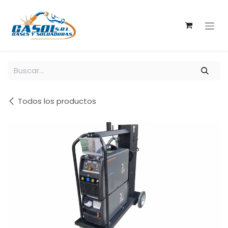
Ir al contenido
Todos los productos