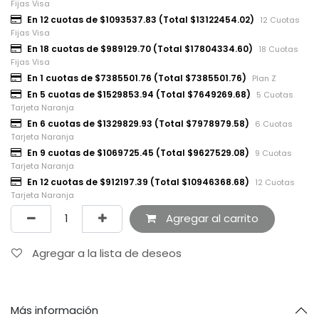
Fijas Visa
En 12 cuotas de $1093537.83 (Total $13122454.02)
12 Cuotas
Fijas Visa
En 18 cuotas de $989129.70 (Total $17804334.60)
18 Cuotas
Fijas Visa
En 1 cuotas de $7385501.76 (Total $7385501.76)
Plan Z
En 5 cuotas de $1529853.94 (Total $7649269.68)
5 Cuotas
Tarjeta Naranja
En 6 cuotas de $1329829.93 (Total $7978979.58)
6 Cuotas
Tarjeta Naranja
En 9 cuotas de $1069725.45 (Total $9627529.08)
9 Cuotas
Tarjeta Naranja
En 12 cuotas de $912197.39 (Total $10946368.68)
12 Cuotas
Tarjeta Naranja
Agregar al carrito
Agregar a la lista de deseos
Más información