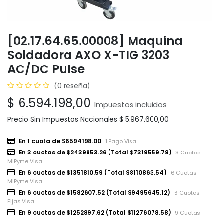
[02.17.64.65.00008] Maquina
Soldadora AXO X-TIG 3203
AC/DC Pulse
(0 reseña)
$
6.594.198,00
Impuestos incluidos
Precio Sin Impuestos Nacionales
$
5.967.600,00
En 1 cuota de $6594198.00
1 Pago Visa
En 3 cuotas de $2439853.26 (Total $7319559.78)
3 Cuotas
MiPyme Visa
En 6 cuotas de $1351810.59 (Total $8110863.54)
6 Cuotas
MiPyme Visa
En 6 cuotas de $1582607.52 (Total $9495645.12)
6 Cuotas
Fijas Visa
En 9 cuotas de $1252897.62 (Total $11276078.58)
9 Cuotas