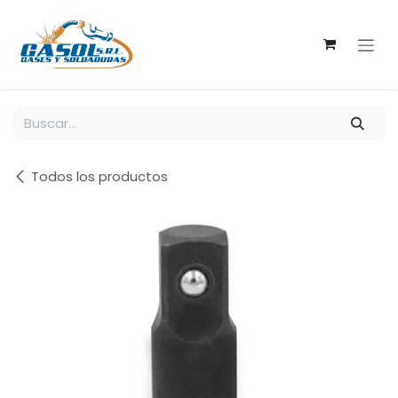
Ir al contenido
Todos los productos