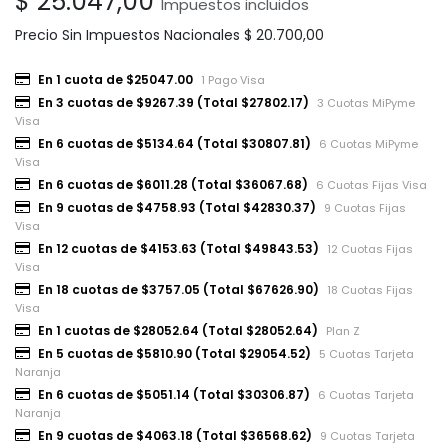
$
25.047,00
Impuestos incluidos
Precio Sin Impuestos Nacionales
$
20.700,00
En 1 cuota de $25047.00
1 Pago Visa
En 3 cuotas de $9267.39 (Total $27802.17)
3 Cuotas MiPyme
Visa
En 6 cuotas de $5134.64 (Total $30807.81)
6 Cuotas MiPyme
Visa
En 6 cuotas de $6011.28 (Total $36067.68)
6 Cuotas Fijas Visa
En 9 cuotas de $4758.93 (Total $42830.37)
9 Cuotas Fijas
Visa
En 12 cuotas de $4153.63 (Total $49843.53)
12 Cuotas Fijas
Visa
En 18 cuotas de $3757.05 (Total $67626.90)
18 Cuotas Fijas
Visa
En 1 cuotas de $28052.64 (Total $28052.64)
Plan Z
En 5 cuotas de $5810.90 (Total $29054.52)
5 Cuotas Tarjeta
Naranja
En 6 cuotas de $5051.14 (Total $30306.87)
6 Cuotas Tarjeta
Naranja
En 9 cuotas de $4063.18 (Total $36568.62)
9 Cuotas Tarjeta