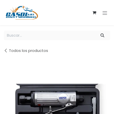
Ir al contenido
Todos los productos