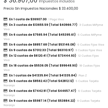
$
36.907,00
Impuestos incluidos
Precio Sin Impuestos Nacionales
$
33.400,00
En 1 cuota de $36907.00
1 Pago Visa
En 3 cuotas de $13655.59 (Total $40966.77)
3 Cuotas MiPyme
Visa
En 6 cuotas de $7565.94 (Total $45395.61)
6 Cuotas MiPyme
Visa
En 6 cuotas de $8857.68 (Total $53146.08)
6 Cuotas Fijas Visa
En 9 cuotas de $7012.33 (Total $63110.97)
9 Cuotas Fijas Visa
En 12 cuotas de $6120.41 (Total $73444.93)
12 Cuotas Fijas
Visa
En 18 cuotas de $5536.05 (Total $99648.90)
18 Cuotas Fijas
Visa
En 1 cuotas de $41335.84 (Total $41335.84)
Plan Z
En 5 cuotas de $8562.42 (Total $42812.12)
5 Cuotas Tarjeta
Naranja
En 6 cuotas de $7442.91 (Total $44657.47)
6 Cuotas Tarjeta
Naranja
En 9 cuotas de $5987.14 (Total $53884.22)
9 Cuotas Tarjeta
Naranja