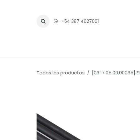
Ir al contenido
+54 387 4627001
Inicio
Tienda
Blogs
Eventos
Todos los productos
[03.17.05.00.00035] E