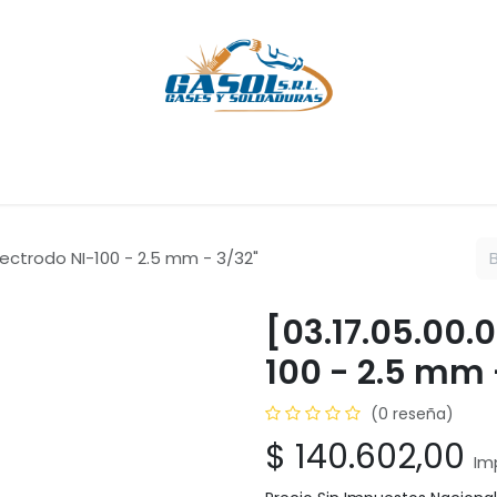
Cursos
Servicios
Empresa
Ayuda
Cita
Empleos
C
lectrodo NI-100 - 2.5 mm - 3/32"
[03.17.05.00.
100 - 2.5 mm 
(0 reseña)
$
140.602,00
Im