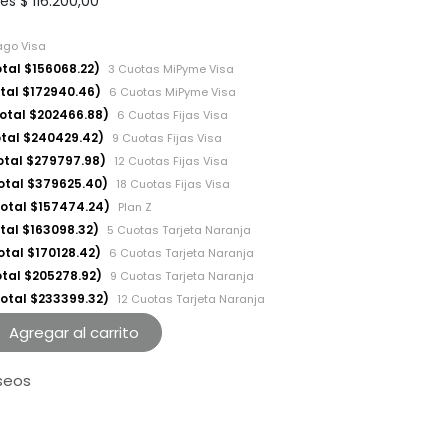
les
$
116.200,00
ago Visa
otal $156068.22)
3 Cuotas MiPyme Visa
otal $172940.46)
6 Cuotas MiPyme Visa
otal $202466.88)
6 Cuotas Fijas Visa
otal $240429.42)
9 Cuotas Fijas Visa
otal $279797.98)
12 Cuotas Fijas Visa
Total $379625.40)
18 Cuotas Fijas Visa
Total $157474.24)
Plan Z
tal $163098.32)
5 Cuotas Tarjeta Naranja
otal $170128.42)
6 Cuotas Tarjeta Naranja
otal $205278.92)
9 Cuotas Tarjeta Naranja
Total $233399.32)
12 Cuotas Tarjeta Naranja
Agregar al carrito
eseos