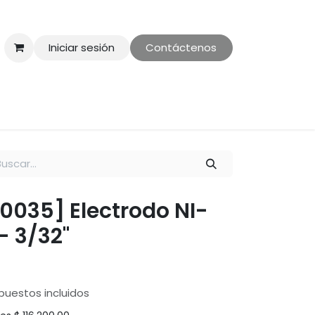
Iniciar sesión
Contáctenos
ontáctenos
Politica de Privacidad
00035] Electrodo NI-
- 3/32"
puestos incluidos