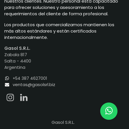
nuestros clientes. Nuestro personal está capacitado
para ofrecer soluciones y asesoramiento a los
requerimientos del cliente de forma profesional.
Los productos que comercializamos mantienen los
más altos estándares y están certificados
internacionalmente.
Gasol S.R.L.
Zabala 817
Salta - 4400
Argentina
+54 387 4627001
ventas@gasolsrl.biz
Gasol S.R.L.