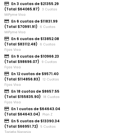
En 3 cuotas de $21355.29
(Total $64065.87)
3 Cuotas
MiPyme Visa
En 6 cuotas de $11831.99
(Total $70991.91)
6 Cuotas
MiPyme Visa
En 6 cuotas de $13852.08
(Total $83112.48)
6 Cuotas
Fijas Visa
En 9 cuotas de $10966.23
(Total $98696.07)
9 Cuotas
Fijas Visa
En 12 cuotas de $9571.40
(Total $114856.83)
12 Cuotas
Fijas Visa
En 18 cuotas de $8657.55
(Total $155835.90)
18 Cuotas
Fijas Visa
En 1 cuotas de $64643.04
(Total $64643.04)
Plan Z
En 5 cuotas de $13390.34
(Total $66951.72)
5 Cuotas
Tarjeta Naranja